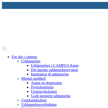
Skip
to
content
For dig i campus
Uddannelser
Uddannelser i CAMPUS Køge
Det danske uddannelsessystem
Inspiration til uddannelse
Mental sundhed
Angst og depression
Psykologhjælp
Ungepsykologen
Godt igennem uddannelse
Ungdomsboliger
Uddannelsesvejledning