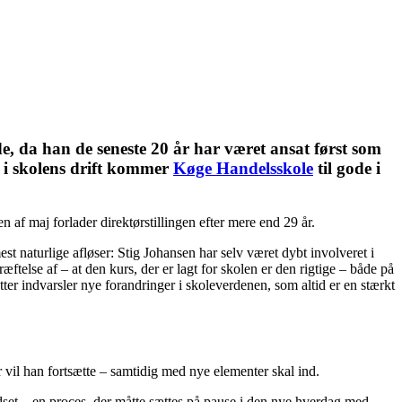
e, da han de seneste 20 år har været ansat først som
t i skolens drift kommer
Køge Handelsskole
til gode i
 af maj forlader direktørstillingen efter mere end 29 år.
naturlige afløser: Stig Johansen har selv været dybt involveret i
ftelse af – at den kurs, der er lagt for skolen er den rigtige – både på
tter indvarsler nye forandringer i skoleverdenen, som altid er en stærkt
r vil han fortsætte – samtidig med nye elementer skal ind.
et – en proces, der måtte sættes på pause i den nye hverdag med