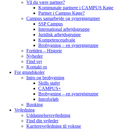
Vil du være partner?
Kommunale partnere i CAMPUS Køge
Partner i Campus Køge?
Campus samarbejde og synergigrupper
SSP Campus
International arbejdsgruppe
Juridisk arbejdsgruppe
Kompetenceudvalg
Brobygning – en synergigruppe
Fortiden – Historie
Nyheder
Find vej
Kontakt os
For grundskoler
Intro og brobygning
Skills stafet
CAMPUS+
Brobygning – en synergigruppe
Introforløb
Booking
Vejledning
Uddannelsesvejledning
Find din vejleder
Karrierevejledning til voksne