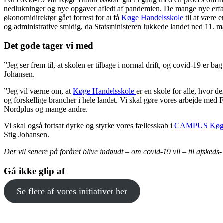
nedlukninger og nye opgaver afledt af pandemien. De mange nye erfar
økonomidirektør gået forrest for at få
Køge Handelsskole
til at være 
og administrative smidig, da Statsministeren lukkede landet ned 11. m
Det gode tager vi med
”Jeg ser frem til, at skolen er tilbage i normal drift, og covid-19 er b
Johansen.
”Jeg vil værne om, at
Køge Handelsskole
er en skole for alle, hvor d
og forskellige brancher i hele landet. Vi skal gøre vores arbejde med 
Nordplus og mange andre.
Vi skal også fortsat dyrke og styrke vores fællesskab i
CAMPUS Køg
Stig Johansen.
Der vil senere på foråret blive indbudt – om covid-19 vil – til afske
Gå ikke glip af
Se flere af vores initiativer her