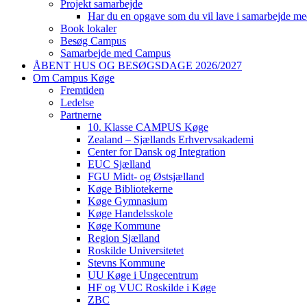
Projekt samarbejde
Har du en opgave som du vil lave i samarbejde m
Book lokaler
Besøg Campus
Samarbejde med Campus
ÅBENT HUS OG BESØGSDAGE 2026/2027
Om Campus Køge
Fremtiden
Ledelse
Partnerne
10. Klasse CAMPUS Køge
Zealand – Sjællands Erhvervsakademi
Center for Dansk og Integration
EUC Sjælland
FGU Midt- og Østsjælland
Køge Bibliotekerne
Køge Gymnasium
Køge Handelsskole
Køge Kommune
Region Sjælland
Roskilde Universitetet
Stevns Kommune
UU Køge i Ungecentrum
HF og VUC Roskilde i Køge
ZBC