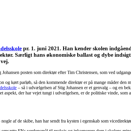
delsskole
pr. 1. juni 2021. Han kender skolen indgåend
ektør. Særligt hans økonomiske ballast og dybe indsig
vej.
ig Johansen posten som direktør efter Tim Christensen, som ved udgangen
n og kørt parløb, så den kommende direktør er på mange måder den mest 
elsskole
– så i udvælgelsen af Stig Johansen er et genvalg – og en bekræ
 aspekt, der har vejet tungt i udvælgelsen, er de politiske vinde, som a
– nogle af de skibe, han har sendt fra kysten i egenskab som vicedirektø
omsætte FNs verdensmål til praksis og inkorporere dem i skolens minds