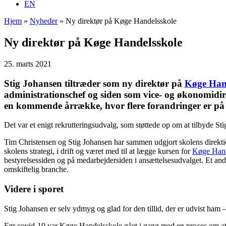
EN
Hjem
»
Nyheder
»
Ny direktør på Køge Handelsskole
Ny direktør på Køge Handelsskole
25. marts 2021
Stig Johansen tiltræder som ny direktør på
Køge Han
administrationschef og siden som vice- og økonomidir
en kommende årrække, hvor flere forandringer er på 
Det var et enigt rekrutteringsudvalg, som støttede op om at tilbyde St
Tim Christensen og Stig Johansen har sammen udgjort skolens direktio
skolens strategi, i drift og været med til at lægge kursen for
Køge Hand
bestyrelsessiden og på medarbejdersiden i ansættelsesudvalget. Et andet
omskiftelig branche.
Videre i
sporet
Stig Johansen er selv ydmyg og glad for den tillid, der er udvist ham 
Før covid-19 var Køge Handelsskole gået i gang med en proces om at 