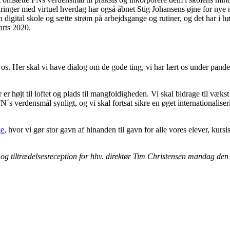
inger med virtuel hverdag har også åbnet Stig Johansens øjne for nye 
en digital skole og sætte strøm på arbejdsgange og rutiner, og det har i 
arts 2020.
ag os. Her skal vi have dialog om de gode ting, vi har lært os under pand
er er højt til loftet og plads til mangfoldigheden. Vi skal bidrage til væk
FN´s verdensmål synligt, og vi skal fortsat sikre en øget internationalis
e
, hvor vi gør stor gavn af hinanden til gavn for alle vores elever, kurs
ds- og tiltrædelsesreception for hhv. direktør Tim Christensen mandag 