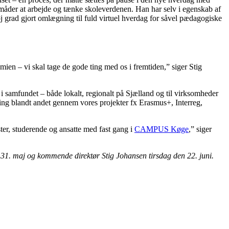
måder at arbejde og tænke skoleverdenen. Han har selv i egenskab af
høj grad gjort omlægning til fuld virtuel hverdag for såvel pædagogiske
emien – vi skal tage de gode ting med os i fremtiden,” siger Stig
st i samfundet – både lokalt, regionalt på Sjælland og til virksomheder
ering blandt andet gennem vores projekter fx Erasmus+, Interreg,
ister, studerende og ansatte med fast gang i
CAMPUS Køge
,” siger
den 31. maj og kommende direktør Stig Johansen tirsdag den 22. juni.