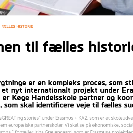
 FÆLLES HISTORIE
 til fælles histori
ygtninge er en kompleks proces, som still
 I et nyt internationalt projekt under 
 er Køge Handelsskole partner og koor
som skal identificere veje til fælles su
teGREATing stories” under Erasmus + KA2, som er et skoleudve
em europæiske partnerskoler. Vi skal se på økonomiske, social
ropa,” fortæller Irina Grauengaard, som er Erasmus+ projektle