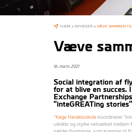
HJEM
»
NYHEDER
»
VÆVE SAMMEN TIL
Væve sammen
16. marts 2021
Social integration af fl
for at blive en succes.
Exchange Partnerships
“inteGREATing stories”, 
”
Køge Handelsskole
koordinerer ”In
udvikle og styrke netværket mellem f
gælder flygtninge, som kommer til Eu