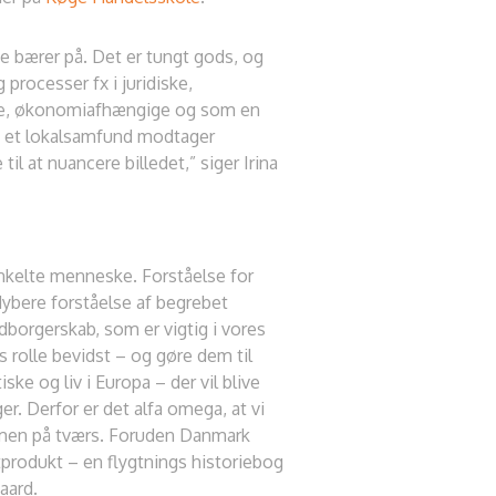
e bærer på. Det er tungt gods, og
processer fx i juridiske,
ige, økonomiafhængige og som en
n et lokalsamfund modtager
il at nuancere billedet,” siger Irina
 enkelte menneske. Forståelse for
 dybere forståelse af begrebet
borgerskab, som er vigtig i vores
s rolle bevidst – og gøre dem til
ke og liv i Europa – der vil blive
r. Derfor er det alfa omega, at vi
ammen på tværs. Foruden Danmark
tprodukt – en flygtnings historiebog
aard.