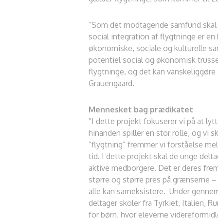
”Som det modtagende samfund skal vi 
social integration af flygtninge er 
økonomiske, sociale og kulturelle 
potentiel social og økonomisk truss
flygtninge, og det kan vanskeliggøre d
Grauengaard.
Mennesket bag prædikatet
”I dette projekt fokuserer vi på at l
hinanden spiller en stor rolle, og vi
”flygtning” fremmer vi forståelse me
tid. I dette projekt skal de unge delt
aktive medborgere. Det er deres fremt
større og større pres på grænserne – 
alle kan sameksistere. Under gennem
deltager skoler fra Tyrkiet, Italien,
for børn, hvor eleverne videreformidl