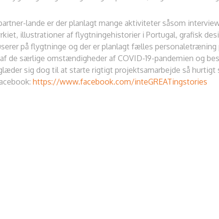
partner-lande er der planlagt mange aktiviteter såsom interview
iet, illustrationer af flygtningehistorier i Portugal, grafisk des
rer på flygtninge og der er planlagt fælles personaletræning
nd af de særlige omstændigheder af COVID-19-pandemien og besky
glæder sig dog til at starte rigtigt projektsamarbejde så hurtig
Facebook:
https://www.facebook.com/inteGREATingstories