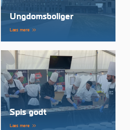
Ungdomsboliger
Læs mere
Spis godt
Læs mere