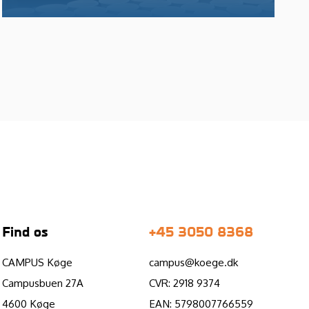
Find os
+45 3050 8368
CAMPUS Køge
campus@koege.dk
Campusbuen 27A
CVR: 2918 9374
4600 Køge
EAN: 5798007766559