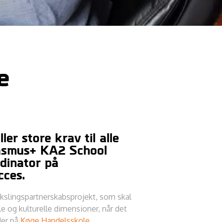
e
er store krav til alle
Erasmus+ KA2 School
dinator på
cces.
kslingspartnerskabsprojekt, som skal
e og kulturelle dimensioner, når det
der på
Køge Handelsskole
.