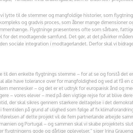
lytte til de stemmer og mangfoldige historier, som flygtning
en kompleks og gradvis proces, som åbner mange dimensioner og 
sammenhænge. Flygtninge præsenteres ofte som sårbare, fatt
el for det modtagende samfund. Det gør, at det påvirker måde
en sociale integration i modtagerlandet. Derfor skal vi bidrage t
ytte til den enkelte flygtnings stemme – for at se og forstå det
 skal alle have tolerance over for mangfoldighed og ved at få en
llem mennesker – og det er et udtryk for europæisk ånd og med
agere – vores elever – med på den vigtige rejse for at blive dere
id, der skal sikres gennem stærkere deltagelse i det demokratis
i fremtiden på grund af ulighed som følge af fx klimaforandringe
førelsen af dette projekt vil de fem partnerlande arbejde s
 Rumænien og Portugal – og sammen skal vi skabe projektets slu
er flygtningens gode og dårlige oplevelser,” siger Irina Graueng