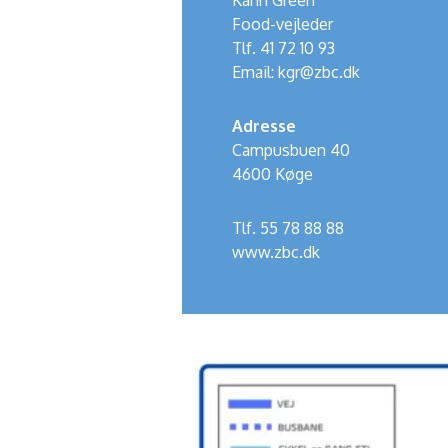
Karin Green
Food-vejleder
Tlf. 41 72 10 93
Email:
kgr@zbc.dk
Adresse
Campusbuen 40
4600 Køge
Tlf. 55 78 88 88
www.zbc.dk