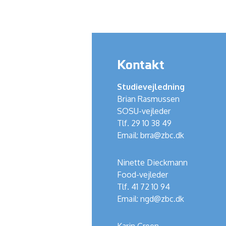
Kontakt
Studievejledning
Brian Rasmussen
SOSU-vejleder
Tlf. 29 10 38 49
Email:
brra@zbc.dk
Ninette Dieckmann
Food-vejleder
Tlf. 41 72 10 94
Email:
ngd@zbc.dk