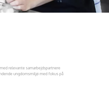
s med relevante samarbejdspartnere
spændende ungdomsmiljø med fokus på
.