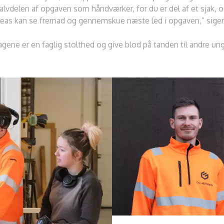
lvdelen af opgaven som håndværker, for du er del af et sjak, 
eas kan se fremad og gennemskue næste led i opgaven,” siger
fagene er en faglig stolthed og give blod på tanden til andre un