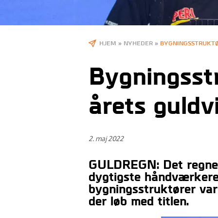
HJEM
»
NYHEDER
»
BYGNINGSSTRUKTØR
Bygningsst
årets guldvi
2. maj 2022
GULDREGN: Det regnede
dygtigste håndværkere 
bygningsstruktører va
der løb med titlen.