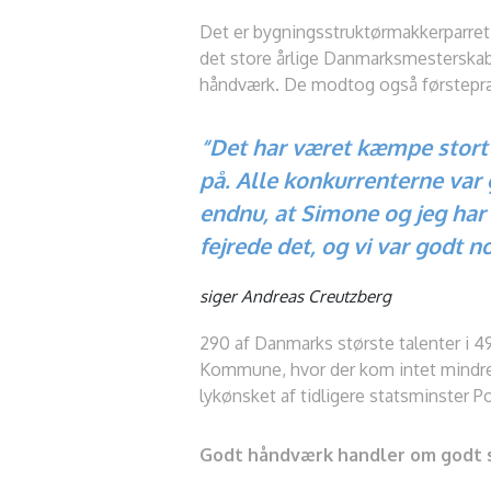
Det er bygningsstruktørmakkerparret S
det store årlige Danmarksmesterskab
håndværk. De modtog også førstepræm
“Det har været kæmpe stort a
på. Alle konkurrenterne var g
endnu, at Simone og jeg har 
fejrede det, og vi var godt n
siger Andreas Creutzberg
290 af Danmarks største talenter i 49
Kommune, hvor der kom intet mindre
lykønsket af tidligere statsminster 
Godt håndværk handler om godt 