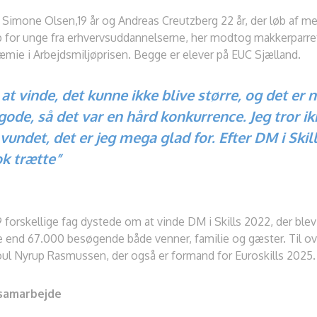
imone Olsen,19 år og Andreas Creutzberg 22 år, der løb af med s
 for unge fra erhvervsuddannelserne, her modtog makkerparre
ie i Arbejdsmiljøprisen. Begge er elever på EUC Sjælland.
t vinde, det kunne ikke blive større, og det er 
ode, så det var en hård konkurrence. Jeg tror ikk
vundet, det er jeg mega glad for. Efter DM i Skil
ok trætte”
 forskellige fag dystede om at vinde DM i Skills 2022, der ble
 end 67.000 besøgende både venner, familie og gæster. Til 
Poul Nyrup Rasmussen, der også er formand for Euroskills 2025.
samarbejde