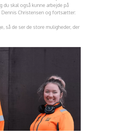
og du skal også kunne arbejde på
 Dennis Christensen og fortsætter:
ge, så de ser de store muligheder, der