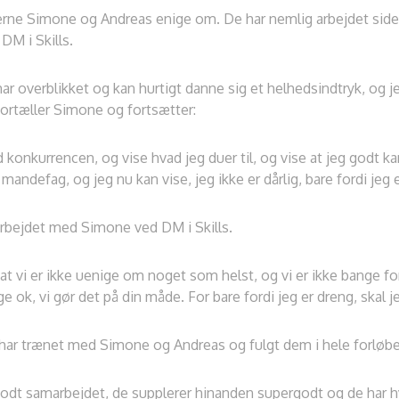
rne Simone og Andreas enige om. De har nemlig arbejdet side 
 DM i Skills.
har overblikket og kan hurtigt danne sig et helhedsindtryk, og 
fortæller Simone og fortsætter:
konkurrencen, og vise hvad jeg duer til, og vise at jeg godt kan
mandefag, og jeg nu kan vise, jeg ikke er dårlig, bare fordi jeg 
rbejdet med Simone ved DM i Skills.
at vi er ikke uenige om noget som helst, og vi er ikke bange f
e ok, vi gør det på din måde. For bare fordi jeg er dreng, skal je
har trænet med Simone og Andreas og fulgt dem i hele forløbe
ongodt samarbejdet, de supplerer hinanden supergodt og de har h