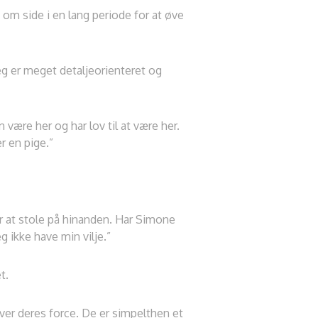
om side i en lang periode for at øve
jeg er meget detaljeorienteret og
 være her og har lov til at være her.
er en pige.”
or at stole på hinanden. Har Simone
g ikke have min vilje.”
t.
ver deres force. De er simpelthen et