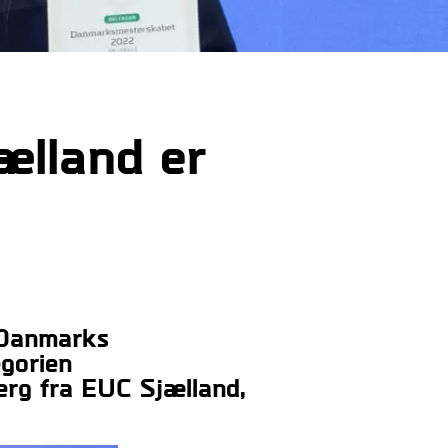
ælland er
 Danmarks
egorien
erg fra EUC Sjælland,