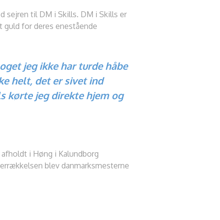
ejren til DM i Skills. DM i Skills er
t guld for deres enestående
noget jeg ikke har turde håbe
e helt, det er sivet ind
ls kørte jeg direkte hjem og
v afholdt i Høng i Kalundborg
overrækkelsen blev danmarksmesterne