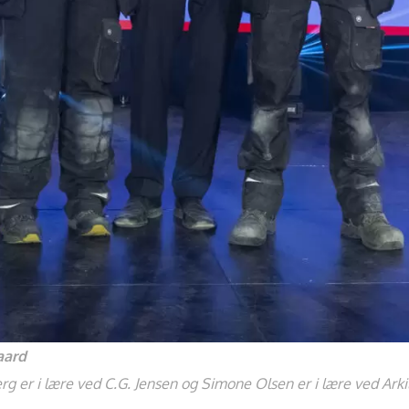
aard
g er i lære ved C.G. Jensen og Simone Olsen er i lære ved Arki