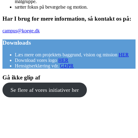
målgruppe.
sætter fokus på bevægelse og motion.
Har I brug for mere information, så kontakt os på:
campus@koege.dk
Downloads
Læs mere om projektets baggrund, vision og mission
HER
Download vores logo
HER
Hensigtserklæring vdr.
GDPR
Gå ikke glip af
Se flere af vores initiativer her