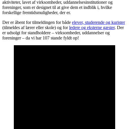
aktiviteter, lavet af virksomheder, uddannelsesinstitutioner og
foreninger, som er designet til at give dem et indblik i, hvilke
forskellige fremtidsmuligheder, der er.
Der er åbent for tilmeldingen for både
elever, studerende og kurister
(tilmeldes af lærer eller skole) og for
ledere og eksterne gæster
. Der
er udsolgt for standholdere – virksomheder, uddannelser og
foreninger – da vi har 107 stande fyldt op!