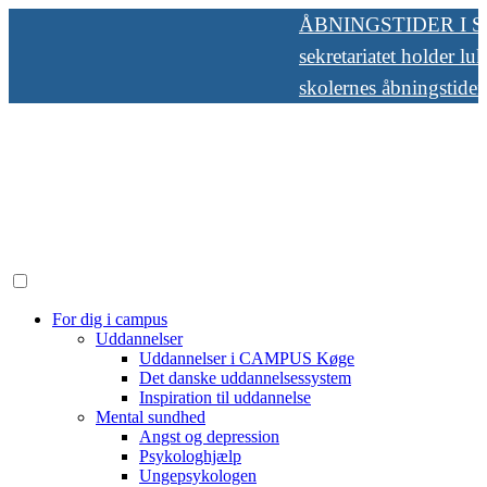
Skip
ÅBNINGSTIDER I SOM
to
sekretariatet holder lukket
content
skolernes åbningstider her
For dig i campus
Uddannelser
Uddannelser i CAMPUS Køge
Det danske uddannelsessystem
Inspiration til uddannelse
Mental sundhed
Angst og depression
Psykologhjælp
Ungepsykologen