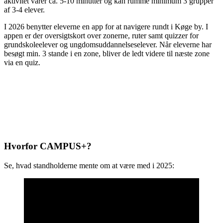
aktivitet varer ca. 5-10 minutter og kan rumme minimum 3 grupper
af 3-4 elever.
I 2026 benytter eleverne en app for at navigere rundt i Køge by. I
appen er der oversigtskort over zonerne, ruter samt quizzer for
grundskoleelever og ungdomsuddannelseselever. Når eleverne har
besøgt min. 3 stande i en zone, bliver de ledt videre til næste zone
via en quiz.
Hvorfor CAMPUS+?
Se, hvad standholderne mente om at være med i 2025: