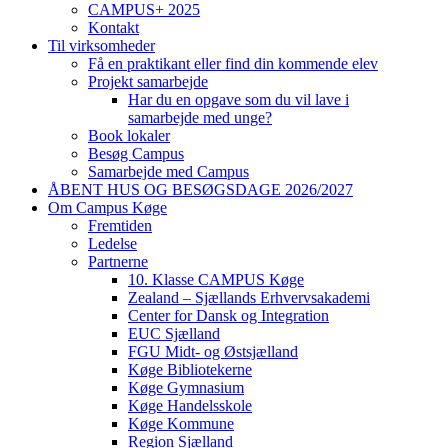
CAMPUS+ 2025
Kontakt
Til virksomheder
Få en praktikant eller find din kommende elev
Projekt samarbejde
Har du en opgave som du vil lave i
samarbejde med unge?
Book lokaler
Besøg Campus
Samarbejde med Campus
ÅBENT HUS OG BESØGSDAGE 2026/2027
Om Campus Køge
Fremtiden
Ledelse
Partnerne
10. Klasse CAMPUS Køge
Zealand – Sjællands Erhvervsakademi
Center for Dansk og Integration
EUC Sjælland
FGU Midt- og Østsjælland
Køge Bibliotekerne
Køge Gymnasium
Køge Handelsskole
Køge Kommune
Region Sjælland