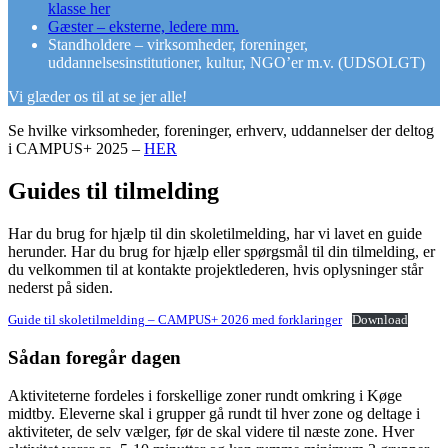
klasse her
Gæster – eksterne, ledere mm.
Standholdere – virksomheder, foreninger,
uddannelsesinstitutioner, kultur, NGO’er m.v. (UDSOLGT)
Vi glæder os til at se jer alle!
Se hvilke virksomheder, foreninger, erhverv, uddannelser der deltog
i CAMPUS+ 2025 –
HER
Guides til tilmelding
Har du brug for hjælp til din skoletilmelding, har vi lavet en guide
herunder. Har du brug for hjælp eller spørgsmål til din tilmelding, er
du velkommen til at kontakte projektlederen, hvis oplysninger står
nederst på siden.
Guide til skoletilmelding – CAMPUS+ 2026 med forklaringer
Download
Sådan foregår dagen
Aktiviteterne fordeles i forskellige zoner rundt omkring i Køge
midtby. Eleverne skal i grupper gå rundt til hver zone og deltage i
aktiviteter, de selv vælger, før de skal videre til næste zone. Hver