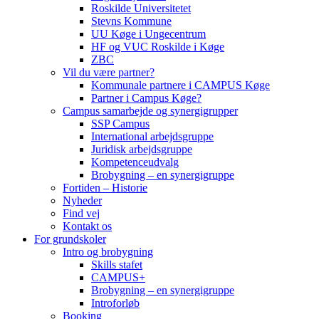
Roskilde Universitetet
Stevns Kommune
UU Køge i Ungecentrum
HF og VUC Roskilde i Køge
ZBC
Vil du være partner?
Kommunale partnere i CAMPUS Køge
Partner i Campus Køge?
Campus samarbejde og synergigrupper
SSP Campus
International arbejdsgruppe
Juridisk arbejdsgruppe
Kompetenceudvalg
Brobygning – en synergigruppe
Fortiden – Historie
Nyheder
Find vej
Kontakt os
For grundskoler
Intro og brobygning
Skills stafet
CAMPUS+
Brobygning – en synergigruppe
Introforløb
Booking