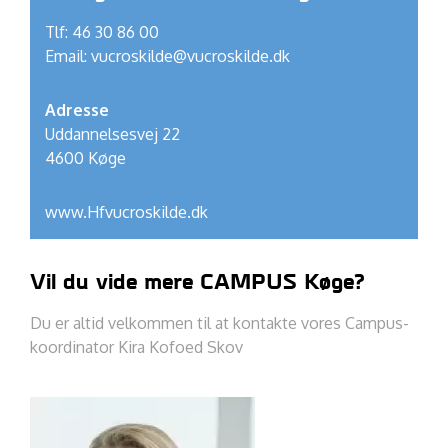
Tlf: 46 30 86 00
Email:
vucroskilde@vucroskilde.dk
Adresse
Uddannelsesvej 22
4600 Køge
www.Hfvucroskilde.dk
Vil du vide mere CAMPUS Køge?
Du er altid velkommen til at kontakte vores Campus-
koordinator Kira Kofoed Skov