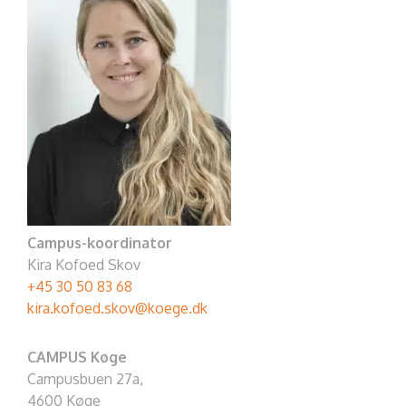
Campus-koordinator
Kira Kofoed Skov
+45 30 50 83 68
kira.kofoed.skov@koege.dk
CAMPUS Køge
Campusbuen 27a,
4600 Køge