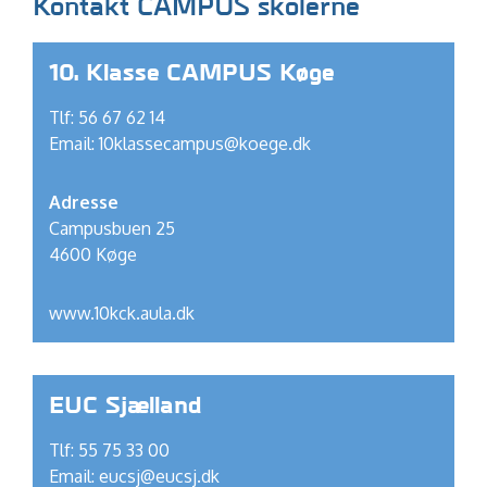
Kontakt CAMPUS skolerne
10. Klasse CAMPUS Køge
Tlf: 56 67 62 14
Email:
10klassecampus@koege.dk
Adresse
Campusbuen 25
4600 Køge
www.10kck.aula.dk
EUC Sjælland
Tlf: 55 75 33 00
Email:
eucsj@eucsj.dk