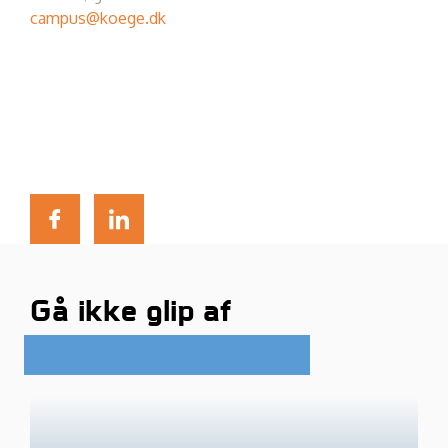
campus@koege.dk
Gå ikke glip af
Se flere af vores initiativer her