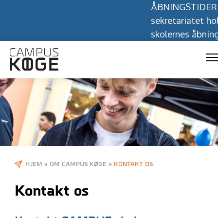
ÅBNINGSTIDER I 
sekretariatet holder
skolernes åbningsti
HJEM
»
OM CAMPUS KØGE
»
KONTAKT OS
Kontakt os