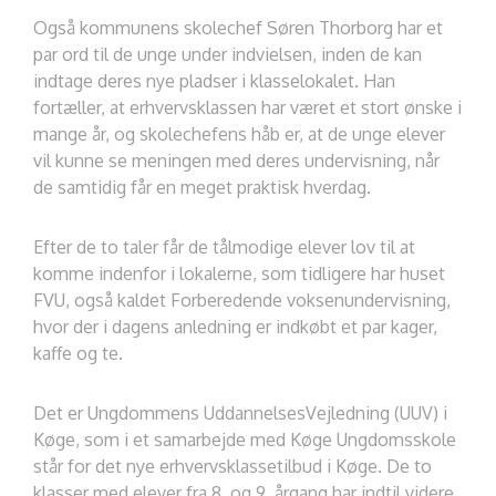
Også kommunens skolechef Søren Thorborg har et
par ord til de unge under indvielsen, inden de kan
indtage deres nye pladser i klasselokalet. Han
fortæller, at erhvervsklassen har været et stort ønske i
mange år, og skolechefens håb er, at de unge elever
vil kunne se meningen med deres undervisning, når
de samtidig får en meget praktisk hverdag.
Efter de to taler får de tålmodige elever lov til at
komme indenfor i lokalerne, som tidligere har huset
FVU, også kaldet Forberedende voksenundervisning,
hvor der i dagens anledning er indkøbt et par kager,
kaffe og te.
Det er Ungdommens UddannelsesVejledning (UUV) i
Køge, som i et samarbejde med Køge Ungdomsskole
står for det nye erhvervsklassetilbud i Køge. De to
klasser med elever fra 8. og 9. årgang har indtil videre