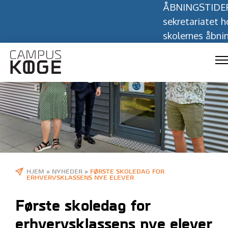
ÅBNINGSTIDER I 
sekretariatet holde
skolernes åbningsti
HJEM
»
NYHEDER
»
FØRSTE SKOLEDAG FOR
ERHVERVSKLASSENS NYE ELEVER
Første skoledag for
erhvervsklassens nye elever